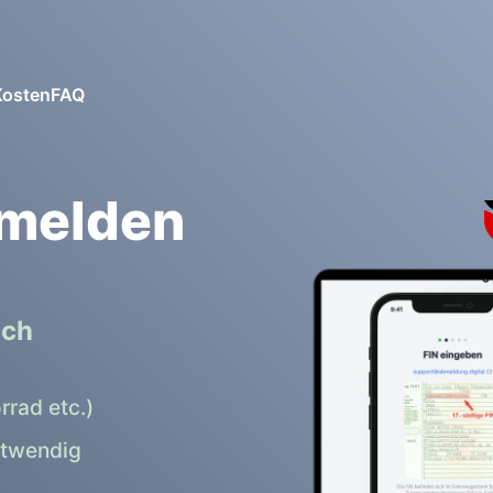
Kosten
FAQ
bmelden
ich
rrad etc.)
otwendig