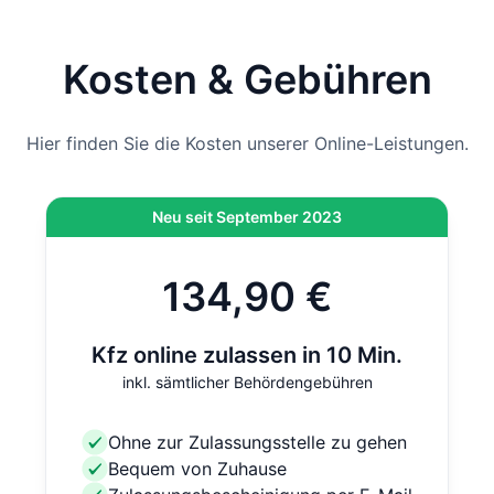
Hinweis
: Wenn die Zulassung bei der Behörde vor Ort
durchgeführt wird und nicht per Online-Zulassung,
kommen vor Ort noch 12,80 € hinzu. Bei der Online-
Kosten & Gebühren
Zulassung ist diese Gebühr bereits inklusive.
Hier finden Sie die Kosten unserer Online-Leistungen.
Neu seit September 2023
134,90 €
Kfz online zulassen in 10 Min.
inkl. sämtlicher Behördengebühren
Ohne zur Zulassungsstelle zu gehen
Bequem von Zuhause