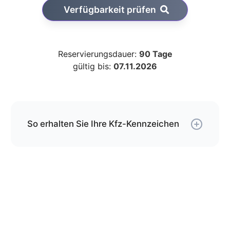
Verfügbarkeit prüfen
Reservierungsdauer:
90 Tage
gültig bis:
07.11.2026
So erhalten Sie Ihre Kfz-Kennzeichen
Über unseren Service können Sie Ihre
Wunschkombination online reservieren und erhalten
die Kfz-Schilder per Versand.
Die Schilder werden von uns gemäß der gültigen
DIN-Norm geprägt und mit DHL an die von Ihnen
angegebene Adresse versendet.
Wenn Sie jetzt bestellen, kommen Ihre Kfz-
Kennzeichen spätestens am
bei Ihnen an.