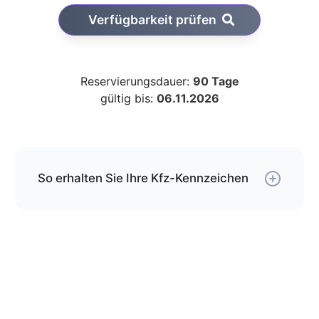
Verfügbarkeit prüfen
Reservierungsdauer:
90 Tage
gültig bis:
06.11.2026
So erhalten Sie Ihre Kfz-Kennzeichen
Über unseren Service können Sie Ihre
Wunschkombination online reservieren und erhalten
die Kfz-Schilder per Versand.
Die Schilder werden von uns gemäß der gültigen
DIN-Norm geprägt und mit DHL an die von Ihnen
angegebene Adresse versendet.
Wenn Sie jetzt bestellen, kommen Ihre Kfz-
Kennzeichen spätestens am
bei Ihnen an.