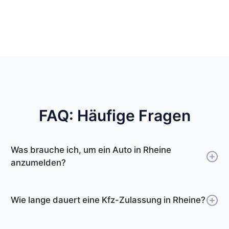
FAQ: Häufige Fragen
Was brauche ich, um ein Auto in Rheine
anzumelden?
Um ein Auto in Rheine anzumelden, benötigen
Sie Ihren Personalausweis oder Reisepass, die
Wie lange dauert eine Kfz-Zulassung in Rheine?
Zulassungsbescheinigung Teil I und Teil II, einen
Bis man einen freien Termin bei der
Nachweis über die Hauptuntersuchung (HU),
Zulassungsstelle Rheine bekommt, kann einige