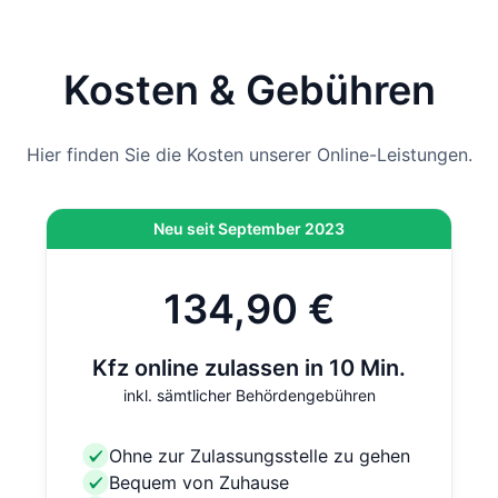
Hinweis
: Wenn die Zulassung bei der Behörde vor Ort
durchgeführt wird und nicht per Online-Zulassung,
kommen vor Ort noch 12,80 € hinzu. Bei der Online-
Kosten & Gebühren
Zulassung ist diese Gebühr bereits inklusive.
Hier finden Sie die Kosten unserer Online-Leistungen.
Neu seit September 2023
134,90 €
Kfz online zulassen in 10 Min.
inkl. sämtlicher Behördengebühren
Ohne zur Zulassungsstelle zu gehen
Bequem von Zuhause