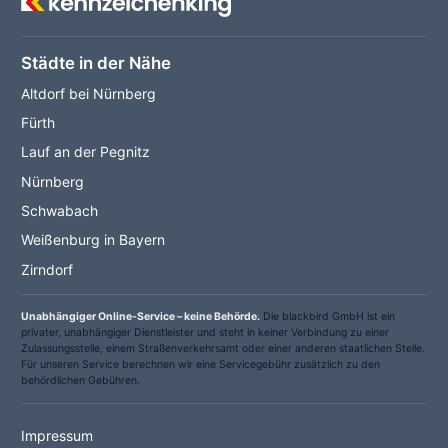
Städte in der Nähe
Altdorf bei Nürnberg
Fürth
Lauf an der Pegnitz
Nürnberg
Schwabach
Weißenburg in Bayern
Zirndorf
Unabhängiger Online-Service – keine Behörde.
Die blackbird GmbH ist ein
privater, unabhängiger Dienstleister und steht in keiner Verbindung zu einer
Zulassungsstelle, einem Straßenverkehrsamt oder einer anderen staatlichen Stelle.
Für unseren Service berechnen wir eine Servicegebühr zusätzlich zu den
behördlichen Gebühren.
Impressum