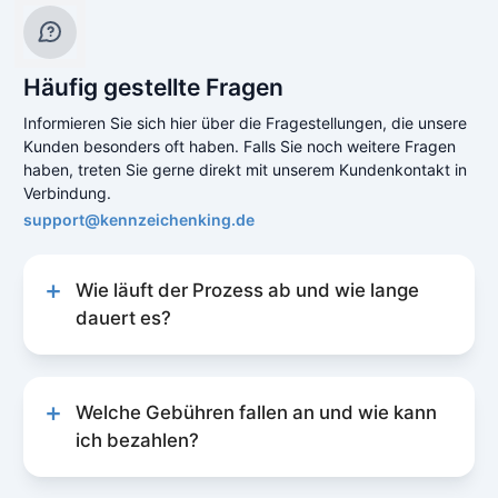
Häufig gestellte Fragen
Informieren Sie sich hier über die Fragestellungen, die unsere
Kunden besonders oft haben. Falls Sie noch weitere Fragen
haben, treten Sie gerne direkt mit unserem Kundenkontakt in
Verbindung.
support@kennzeichenking.de
Wie läuft der Prozess ab und wie lange
dauert es?
Unser Prozess zur Kfz-Online-Abmeldung ist
schnell und unkompliziert gestaltet, um Ihnen
eine reibungslose Erfahrung zu bieten. Der
Welche Gebühren fallen an und wie kann
Prozess läuft folgendermaßen ab:
ich bezahlen?
Vorbereitung
: Bevor Sie mit der
Unsere Gebührenstruktur für die Kfz-Online-
Abmeldung beginnen, sollten Sie das
Abmeldung ist transparent und einfach zu