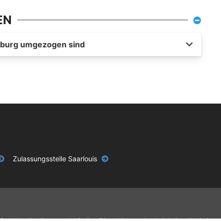
EN
arburg umgezogen sind
Zulassungsstelle Saarlouis
GmbH ist ein privater, unabhängiger Dienstleister und steht in keiner Verbindun