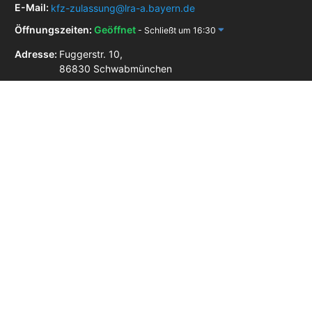
E-Mail:
kfz-zulassung@lra-a.bayern.de
Öffnungszeiten:
Geöffnet
- Schließt um 16:30
Adresse:
Fuggerstr. 10,
86830 Schwabmünchen
Zulassungsstellen in der Nähe
Zulassungsstelle Augsburg
Zulassungsstelle Friedberg
Zulassungsstelle Landsberg am Lech
Zulassungsstelle Mindelheim
Zulassungsstelle Gersthofen
Impressum
Datenschutz
AGB