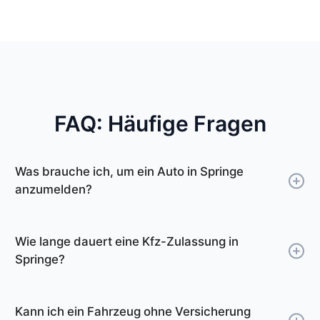
FAQ: Häufige Fragen
Was brauche ich, um ein Auto in Springe
anzumelden?
Um ein Auto in Springe anzumelden, benötigen
Sie Ihren Personalausweis oder Reisepass, die
Wie lange dauert eine Kfz-Zulassung in
Zulassungsbescheinigung Teil I und Teil II, einen
Springe?
Nachweis über die Hauptuntersuchung (HU),
Bis man einen freien Termin bei der
den Versicherungsnachweis (eVB-Nummer)
Zulassungsstelle Springe bekommt, kann einige
und ggf. eine Vollmacht sowie das SEPA-
Kann ich ein Fahrzeug ohne Versicherung
Tage dauern. Nutzen Sie das Online-Tool für die