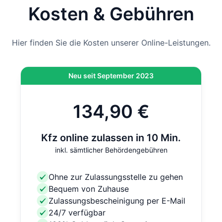
kommen vor Ort noch 12,80 € hinzu. Bei der Online-
Kosten & Gebühren
Zulassung ist diese Gebühr bereits inklusive.
Hier finden Sie die Kosten unserer Online-Leistungen.
Neu seit September 2023
134,90 €
Kfz online zulassen in 10 Min.
inkl. sämtlicher Behördengebühren
Ohne zur Zulassungsstelle zu gehen
Bequem von Zuhause
Zulassungsbescheinigung per E-Mail
24/7 verfügbar