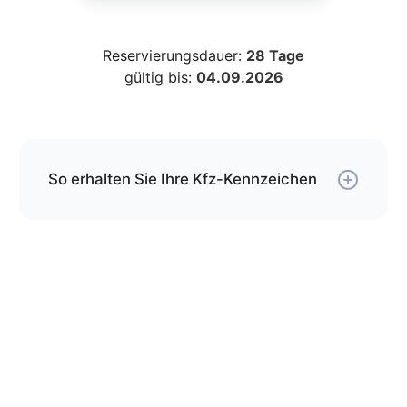
Reservierungsdauer:
28 Tage
gültig bis:
04.09.2026
So erhalten Sie Ihre Kfz-Kennzeichen
Über unseren Service können Sie Ihre
Wunschkombination online reservieren und erhalten
die Kfz-Schilder per Versand.
Die Schilder werden von uns gemäß der gültigen
DIN-Norm geprägt und mit DHL an die von Ihnen
angegebene Adresse versendet.
Wenn Sie jetzt bestellen, kommen Ihre Kfz-
Kennzeichen spätestens am
bei Ihnen an.
Hinweis
: Wenn die Zulassung bei der Behörde vor Ort
durchgeführt wird und nicht per Online-Zulassung,