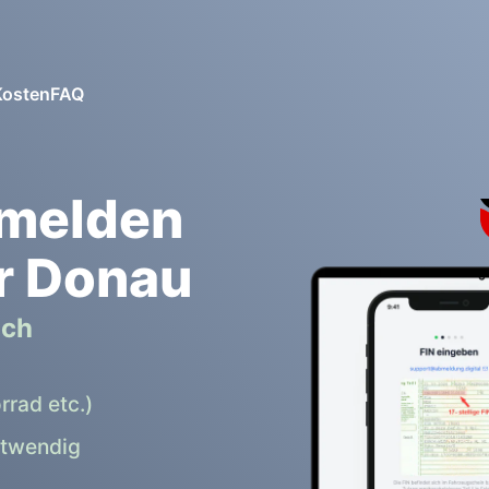
Kosten
FAQ
bmelden
r Donau
ich
rrad etc.)
otwendig