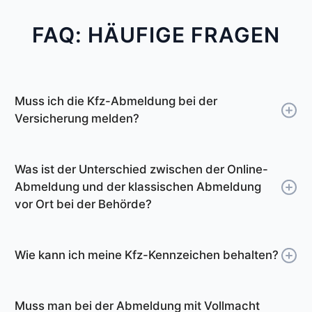
FAQ: HÄUFIGE FRAGEN
Muss ich die Kfz-Abmeldung bei der
Versicherung melden?
Die Zulassungsstelle Weißenfels meldet die
Abmeldung des Fahrzeugs automatisch bei
Was ist der Unterschied zwischen der Online-
Ihrer Versicherung. Ab diesem Tag müssen Sie
Abmeldung und der klassischen Abmeldung
dann auch keine Versicherung mehr bezahlen.
vor Ort bei der Behörde?
Sie müssen die Abmeldebescheinigung also
Sie können die Online-Abmeldung deutlich
nicht an die Versicherung schicken.
schneller von Zuhause aus erledigen. Die
Wenn Sie möchten, können Sie allerdings eine
Wie kann ich meine Kfz-Kennzeichen behalten?
Abmeldebescheinigung erhalten Sie in ca. 3
Bestätigung bei der Versicherung einholen,
Viele Fahrzeughalter möchten das
Minuten per E-Mail. Unser Online-Tool führt Sie
dass Ihr Fahrzeug nicht mehr
Wunschkennzeichen des Fahrzeugs nach einer
Schritt für Schritt durch den Prozess.
Muss man bei der Abmeldung mit Vollmacht