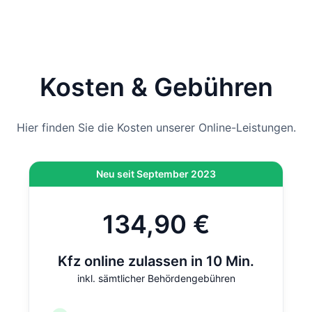
Kennzeichen spätestens am
bei Ihnen an.
Hinweis
: Wenn die Zulassung bei der Behörde vor Ort
durchgeführt wird und nicht per Online-Zulassung,
kommen vor Ort noch 12,80 € hinzu. Bei der Online-
Kosten & Gebühren
Zulassung ist diese Gebühr bereits inklusive.
Hier finden Sie die Kosten unserer Online-Leistungen.
Neu seit September 2023
134,90 €
Kfz online zulassen in 10 Min.
inkl. sämtlicher Behördengebühren