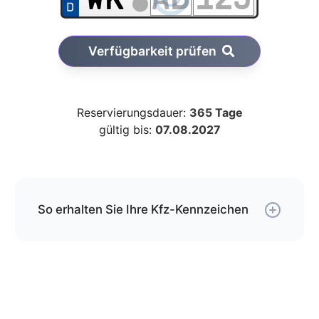
Verfügbarkeit prüfen
Reservierungsdauer:
365 Tage
gültig bis:
07.08.2027
So erhalten Sie Ihre Kfz-Kennzeichen
Über unseren Service können Sie Ihre
Wunschkombination online reservieren und erhalten
die Kfz-Schilder per Versand.
Die Schilder werden von uns gemäß der gültigen
DIN-Norm geprägt und mit DHL an die von Ihnen
angegebene Adresse versendet.
Wenn Sie jetzt bestellen, kommen Ihre Kfz-