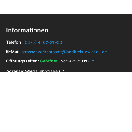
Informationen
Telefon:
(0375) 4402-21900
E-Mail:
strassenverkehrsamt@landkreis-zwickau.de
Öffnungszeiten:
Geöffnet
- Schließt um 11:00
Adresse:
Werdauer Straße 62,
08056 Zwickau
Zulassungsstellen in der Nähe
Zulassungsstelle Aue - Bad Schlema
Zulassungsstelle Glauchau