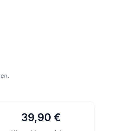
tens
per
st
gen.
39,90 €