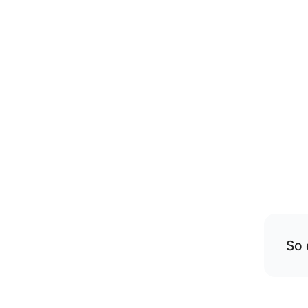
So 
Übe
rese
Die