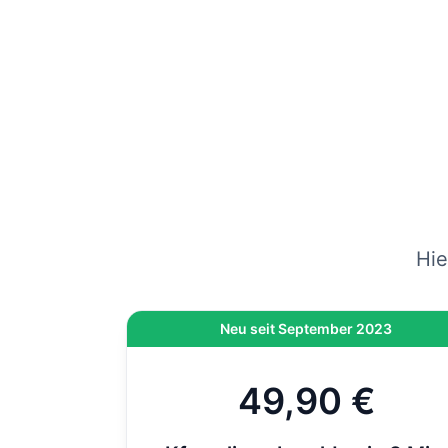
gep
vers
Wenn
am
Hi
On
di
Hie
Neu seit September 2023
49,90 €