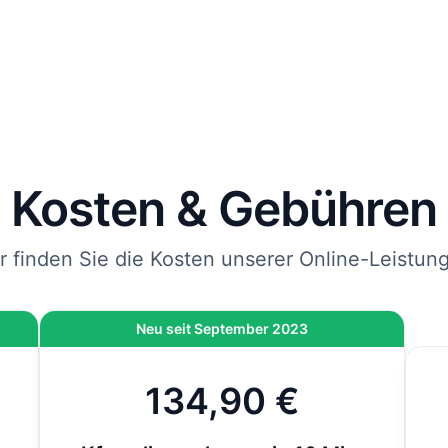
rägt und mit DHL an die von Ihnen angegebene Adresse
endet.
 Sie jetzt bestellen, kommen Ihre Kfz-Kennzeichen spätes
bei Ihnen an.
nweis
: Wenn die Zulassung bei der Behörde vor Ort durchgeführt wird und nicht 
line-Zulassung, kommen vor Ort noch 12,80 € hinzu. Bei der Online-Zulassung i
ese Gebühr bereits inklusive.
Kosten & Gebühren
r finden Sie die Kosten unserer Online-Leistun
Neu seit September 2023
134,90 €