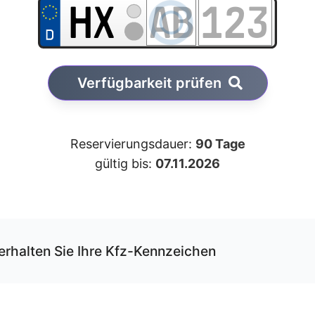
Verfügbarkeit prüfen
Reservierungsdauer:
90 Tage
gültig bis:
07.11.2026
erhalten Sie Ihre Kfz-Kennzeichen
r unseren Service können Sie Ihre Wunschkombination onli
rvieren und erhalten die Kfz-Schilder per Versand.
 Schilder werden von uns gemäß der gültigen DIN-Norm