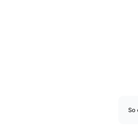
So 
Übe
rese
Die