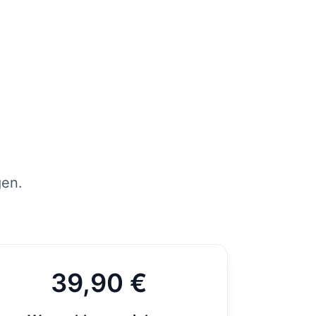
tens
per
st
gen.
39,90 €