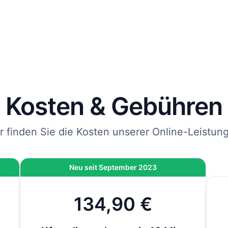
rägt und mit DHL an die von Ihnen angegebene Adresse
endet.
 Sie jetzt bestellen, kommen Ihre Kfz-Kennzeichen spätes
bei Ihnen an.
nweis
: Wenn die Zulassung bei der Behörde vor Ort durchgeführt wird und nicht 
line-Zulassung, kommen vor Ort noch 12,80 € hinzu. Bei der Online-Zulassung i
ese Gebühr bereits inklusive.
Kosten & Gebühren
r finden Sie die Kosten unserer Online-Leistun
Neu seit September 2023
134,90 €