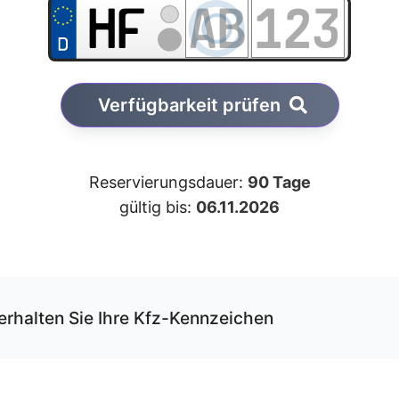
Verfügbarkeit prüfen
Reservierungsdauer:
90 Tage
gültig bis:
06.11.2026
erhalten Sie Ihre Kfz-Kennzeichen
r unseren Service können Sie Ihre Wunschkombination onli
rvieren und erhalten die Kfz-Schilder per Versand.
 Schilder werden von uns gemäß der gültigen DIN-Norm