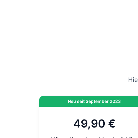
gep
vers
Wenn
am
Hi
On
di
Hie
Neu seit September 2023
49,90 €