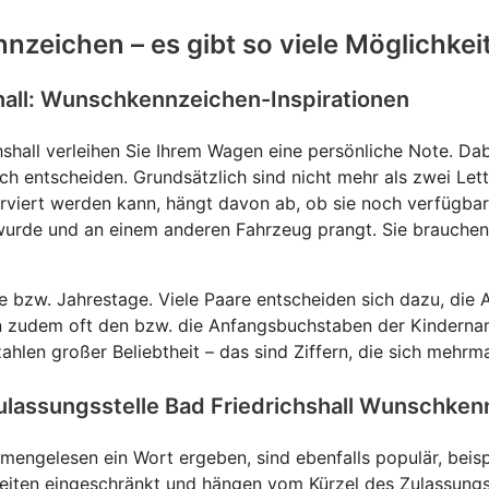
nzeichen – es gibt so viele Möglichkei
hall: Wunschkennzeichen-Inspirationen
hall verleihen Sie Ihrem Wagen eine persönliche Note. Dabe
h entscheiden. Grundsätzlich sind nicht mehr als zwei Lette
viert werden kann, hängt davon ab, ob sie noch verfügbar i
 wurde und an einem anderen Fahrzeug prangt. Sie brauche
age bzw. Jahrestage. Viele Paare entscheiden sich dazu, di
n zudem oft den bzw. die Anfangsbuchstaben der Kindern
len großer Beliebtheit – das sind Ziffern, die sich mehrma
ulassungsstelle Bad Friedrichshall Wunschken
engelesen ein Wort ergeben, sind ebenfalls populär, beis
eiten eingeschränkt und hängen vom Kürzel des Zulassungs