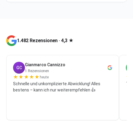
1.482 Rezensionen · 4,3 ★
Gianmarco Cannizzo
GC
P
1 Rezensionen
★
★
★
★
★
★
heute
Schnelle und unkomplizierte Abwicklung! Alles
Top
bestens – kann ich nur weiterempfehlen 👍