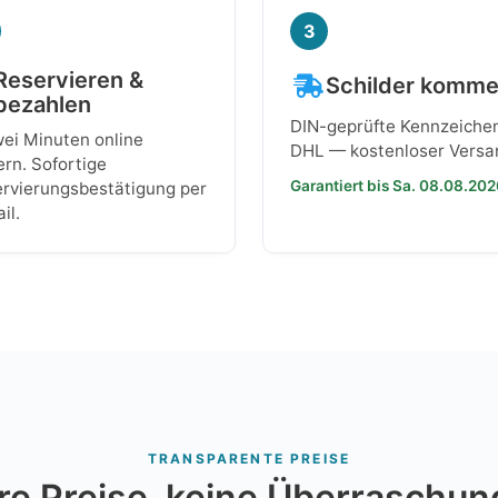
3
Reservieren &
Schilder komm
bezahlen
DIN-geprüfte Kennzeiche
wei Minuten online
DHL — kostenloser Versa
ern. Sofortige
Garantiert bis Sa. 08.08.20
rvierungsbestätigung per
il.
TRANSPARENTE PREISE
re Preise, keine Überraschu