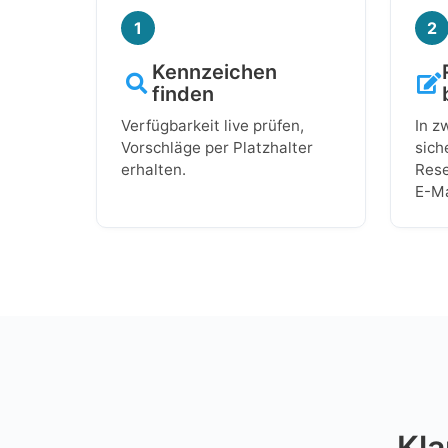
1
2
Kennzeichen
finden
Verfügbarkeit live prüfen,
In z
Vorschläge per Platzhalter
sich
erhalten.
Rese
E-Ma
Kla