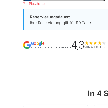
? = Platzhalter
Reservierungsdauer:
Ihre Reservierung gilt für 90 Tage
4,3
G
o
o
g
l
e
VON 5,0 STERNE
VERIFIZIERTE REZENSIONEN
In 4