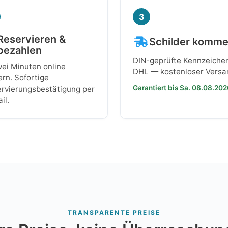
3
Reservieren &
Schilder komm
bezahlen
DIN-geprüfte Kennzeiche
wei Minuten online
DHL — kostenloser Versa
ern. Sofortige
Garantiert bis Sa. 08.08.20
rvierungsbestätigung per
il.
TRANSPARENTE PREISE