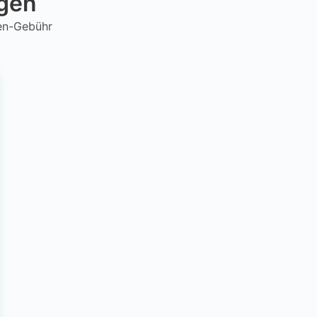
ngen
hen-Gebühr