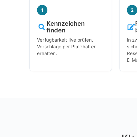
1
2
Kennzeichen
finden
Verfügbarkeit live prüfen,
In z
Vorschläge per Platzhalter
sich
erhalten.
Rese
E-Ma