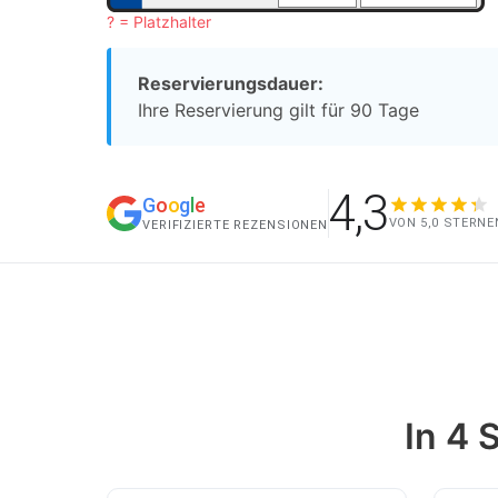
? = Platzhalter
Reservierungsdauer:
Ihre Reservierung gilt für 90 Tage
4,3
G
o
o
g
l
e
VON 5,0 STERNE
VERIFIZIERTE REZENSIONEN
In 4