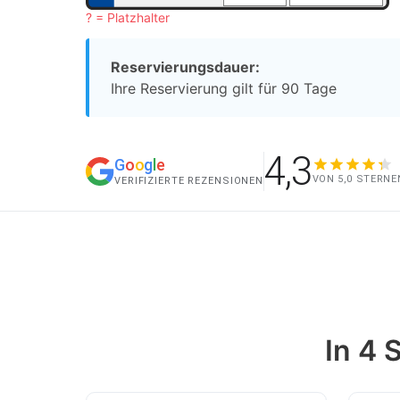
? = Platzhalter
Reservierungsdauer:
Ihre Reservierung gilt für 90 Tage
4,3
G
o
o
g
l
e
VON 5,0 STERNE
VERIFIZIERTE REZENSIONEN
In 4