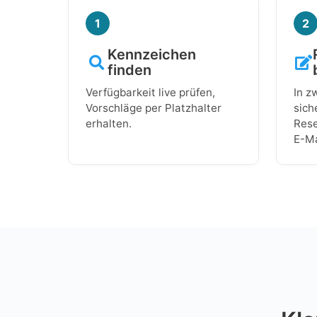
1
2
Kennzeichen
finden
Verfügbarkeit live prüfen,
In z
Vorschläge per Platzhalter
sich
erhalten.
Rese
E-Ma