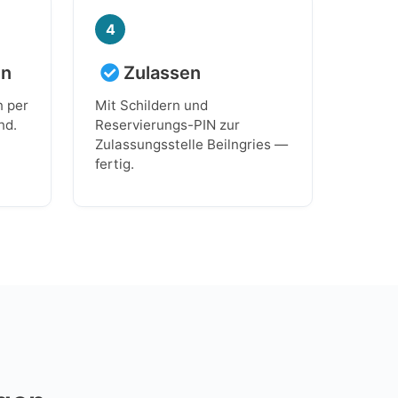
4
en
Zulassen
n per
Mit Schildern und
nd.
Reservierungs-PIN zur
Zulassungsstelle Beilngries —
fertig.