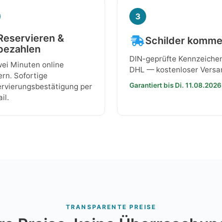
3
Reservieren &
Schilder komm
bezahlen
DIN-geprüfte Kennzeiche
wei Minuten online
DHL — kostenloser Versa
ern. Sofortige
Garantiert bis Di. 11.08.2026
rvierungsbestätigung per
il.
TRANSPARENTE PREISE