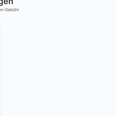
ngen
hen-Gebühr