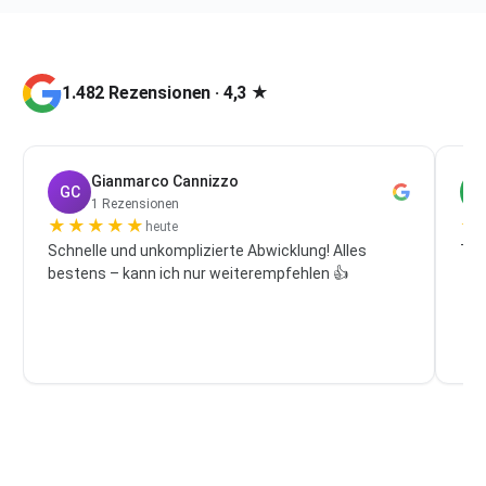
1.482 Rezensionen · 4,3 ★
Gianmarco Cannizzo
GC
P
1 Rezensionen
★
★
★
★
★
★
heute
Schnelle und unkomplizierte Abwicklung! Alles
Top
bestens – kann ich nur weiterempfehlen 👍