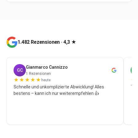
1.482 Rezensionen · 4,3 ★
Gianmarco Cannizzo
GC
P
1 Rezensionen
★
★
★
★
★
★
heute
Schnelle und unkomplizierte Abwicklung! Alles
Top
bestens – kann ich nur weiterempfehlen 👍