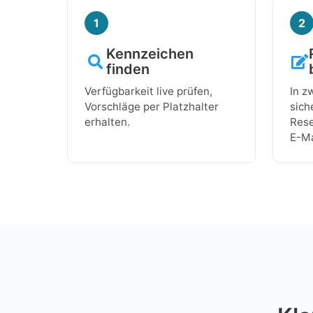
1
2
Kennzeichen
finden
Verfügbarkeit live prüfen,
In z
Vorschläge per Platzhalter
sich
erhalten.
Rese
E-Ma