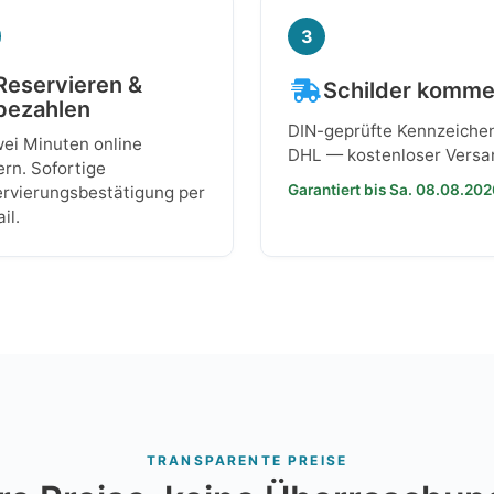
3
Reservieren &
Schilder komm
bezahlen
DIN-geprüfte Kennzeiche
wei Minuten online
DHL — kostenloser Versa
ern. Sofortige
Garantiert bis Sa. 08.08.20
rvierungsbestätigung per
il.
TRANSPARENTE PREISE