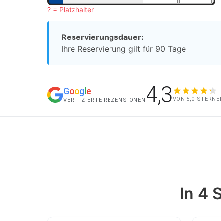
? = Platzhalter
Reservierungsdauer:
Ihre Reservierung gilt für 90 Tage
4,3
G
o
o
g
l
e
VON 5,0 STERNE
VERIFIZIERTE REZENSIONEN
In 4