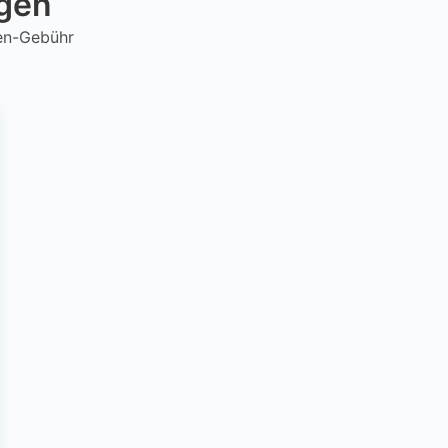
ngen
hen-Gebühr