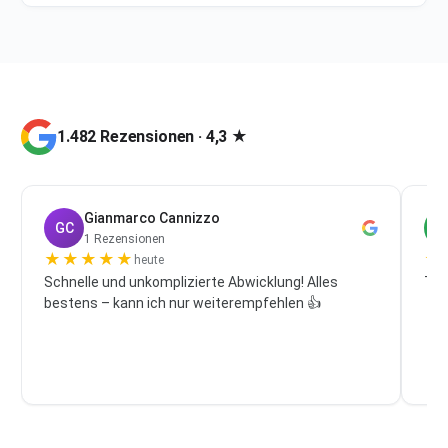
1.482 Rezensionen · 4,3 ★
Gianmarco Cannizzo
GC
P
1 Rezensionen
★
★
★
★
★
★
heute
Schnelle und unkomplizierte Abwicklung! Alles
Top
bestens – kann ich nur weiterempfehlen 👍