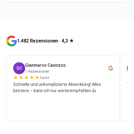
1.482 Rezensionen · 4,3 ★
Gianmarco Cannizzo
GC
P
1 Rezensionen
★
★
★
★
★
★
heute
Schnelle und unkomplizierte Abwicklung! Alles
Top
bestens – kann ich nur weiterempfehlen 👍