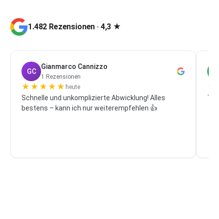
1.482 Rezensionen · 4,3 ★
Gianmarco Cannizzo
GC
P
1 Rezensionen
★
★
★
★
★
★
heute
Schnelle und unkomplizierte Abwicklung! Alles
Top
bestens – kann ich nur weiterempfehlen 👍