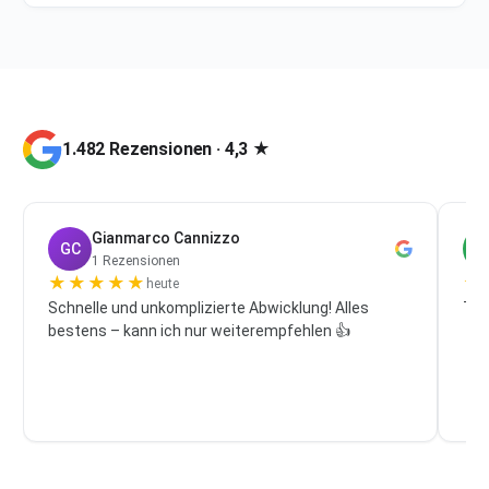
1.482 Rezensionen · 4,3 ★
Gianmarco Cannizzo
GC
P
1 Rezensionen
★
★
★
★
★
★
heute
Schnelle und unkomplizierte Abwicklung! Alles
Top
bestens – kann ich nur weiterempfehlen 👍