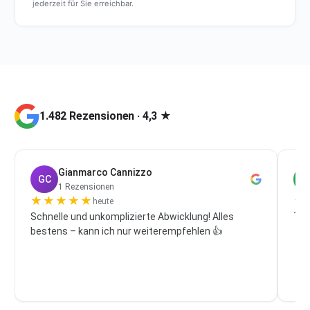
jederzeit für Sie erreichbar.
1.482 Rezensionen · 4,3 ★
Gianmarco Cannizzo
GC
P
1 Rezensionen
★
★
★
★
★
★
heute
Schnelle und unkomplizierte Abwicklung! Alles
Top
bestens – kann ich nur weiterempfehlen 👍