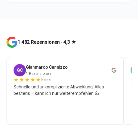
1.482 Rezensionen · 4,3 ★
Gianmarco Cannizzo
GC
P
1 Rezensionen
★
★
★
★
★
★
heute
Schnelle und unkomplizierte Abwicklung! Alles
Top
bestens – kann ich nur weiterempfehlen 👍