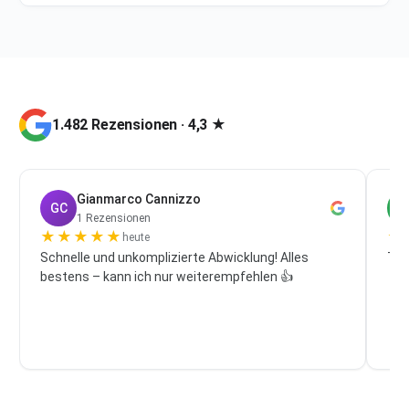
1.482 Rezensionen · 4,3 ★
Gianmarco Cannizzo
GC
P
1 Rezensionen
★
★
★
★
★
★
heute
Schnelle und unkomplizierte Abwicklung! Alles
Top
bestens – kann ich nur weiterempfehlen 👍