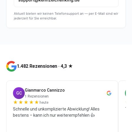
Aktuell bieten wir keinen Telefonsupport an — per E-Mail sind wir
jederzeit für Sie erreichbar.
1.482 Rezensionen · 4,3 ★
Gianmarco Cannizzo
GC
P
1 Rezensionen
★
★
★
★
★
★
heute
Schnelle und unkomplizierte Abwicklung! Alles
Top
bestens – kann ich nur weiterempfehlen 👍