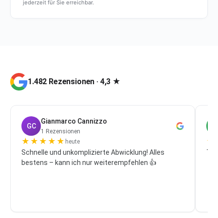
jederzeit für Sie erreichbar.
1.482 Rezensionen · 4,3 ★
Gianmarco Cannizzo
GC
P
1 Rezensionen
★
★
★
★
★
★
heute
Schnelle und unkomplizierte Abwicklung! Alles
Top
bestens – kann ich nur weiterempfehlen 👍