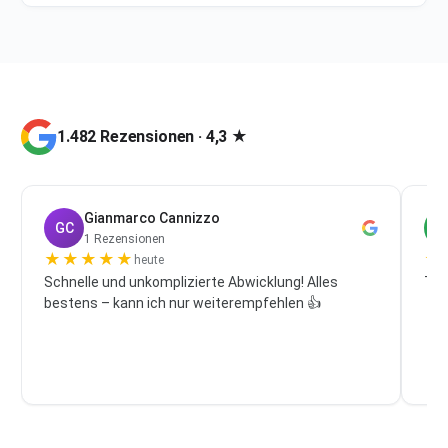
1.482 Rezensionen · 4,3 ★
Gianmarco Cannizzo
GC
P
1 Rezensionen
★
★
★
★
★
★
heute
Schnelle und unkomplizierte Abwicklung! Alles
Top
bestens – kann ich nur weiterempfehlen 👍