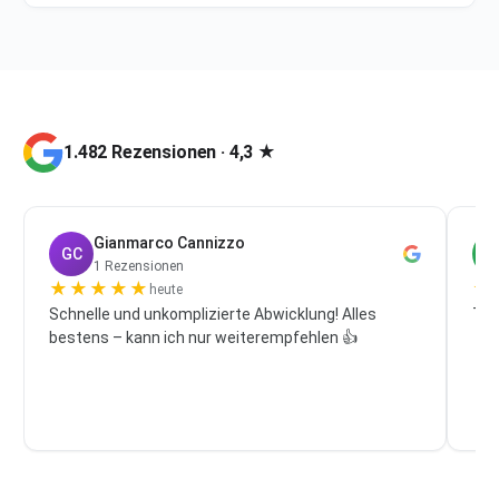
1.482 Rezensionen · 4,3 ★
Gianmarco Cannizzo
GC
P
1 Rezensionen
★
★
★
★
★
★
heute
Schnelle und unkomplizierte Abwicklung! Alles
Top
bestens – kann ich nur weiterempfehlen 👍