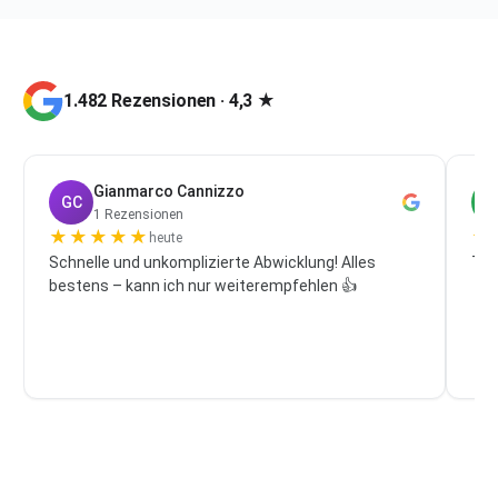
1.482 Rezensionen · 4,3 ★
Gianmarco Cannizzo
GC
P
1 Rezensionen
★
★
★
★
★
★
heute
Schnelle und unkomplizierte Abwicklung! Alles
Top
bestens – kann ich nur weiterempfehlen 👍