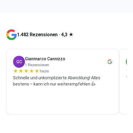
1.482 Rezensionen · 4,3 ★
Gianmarco Cannizzo
GC
P
1 Rezensionen
★
★
★
★
★
★
heute
Schnelle und unkomplizierte Abwicklung! Alles
Top
bestens – kann ich nur weiterempfehlen 👍