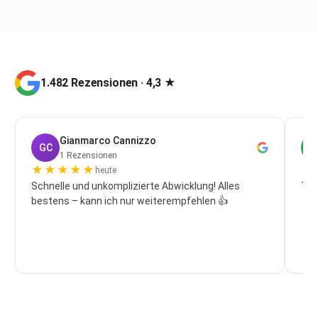
1.482 Rezensionen · 4,3 ★
Gianmarco Cannizzo
GC
P
1 Rezensionen
★
★
★
★
★
★
heute
Schnelle und unkomplizierte Abwicklung! Alles
Top
bestens – kann ich nur weiterempfehlen 👍