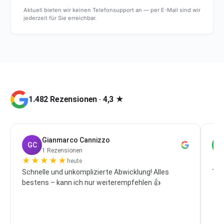
Aktuell bieten wir keinen Telefonsupport an — per E-Mail sind wir
jederzeit für Sie erreichbar.
1.482 Rezensionen · 4,3 ★
Gianmarco Cannizzo
GC
P
1 Rezensionen
★
★
★
★
★
★
heute
Schnelle und unkomplizierte Abwicklung! Alles
Top
bestens – kann ich nur weiterempfehlen 👍