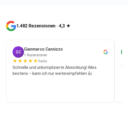
1.482 Rezensionen · 4,3 ★
Gianmarco Cannizzo
GC
P
1 Rezensionen
★
★
★
★
★
★
heute
Schnelle und unkomplizierte Abwicklung! Alles
Top
bestens – kann ich nur weiterempfehlen 👍