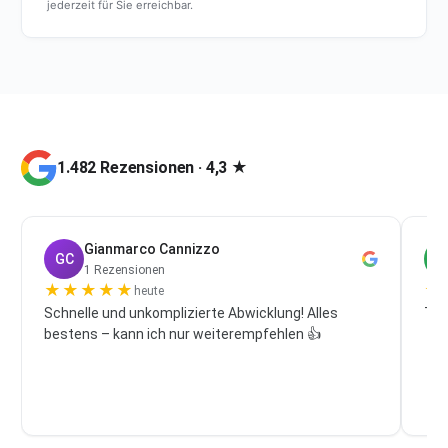
jederzeit für Sie erreichbar.
1.482 Rezensionen · 4,3 ★
Gianmarco Cannizzo
GC
P
1 Rezensionen
★
★
★
★
★
★
heute
Schnelle und unkomplizierte Abwicklung! Alles
Top
bestens – kann ich nur weiterempfehlen 👍