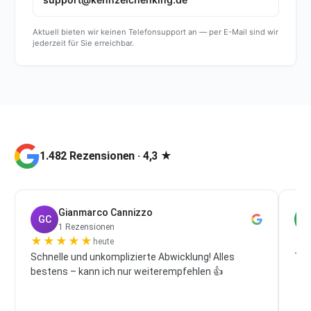
Aktuell bieten wir keinen Telefonsupport an — per E-Mail sind wir
jederzeit für Sie erreichbar.
1.482 Rezensionen · 4,3 ★
Gianmarco Cannizzo
GC
P
1 Rezensionen
★
★
★
★
★
★
heute
Schnelle und unkomplizierte Abwicklung! Alles
Top
bestens – kann ich nur weiterempfehlen 👍