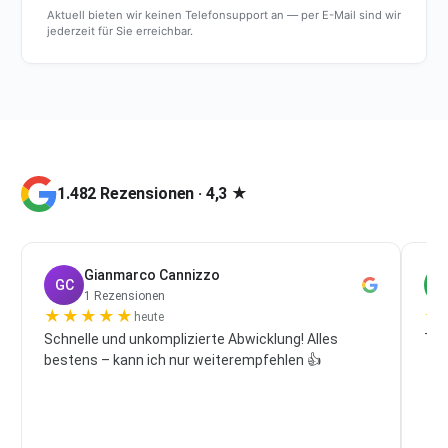
Aktuell bieten wir keinen Telefonsupport an — per E-Mail sind wir
jederzeit für Sie erreichbar.
1.482 Rezensionen · 4,3 ★
Gianmarco Cannizzo
GC
P
1 Rezensionen
★
★
★
★
★
★
heute
Schnelle und unkomplizierte Abwicklung! Alles
Top
bestens – kann ich nur weiterempfehlen 👍