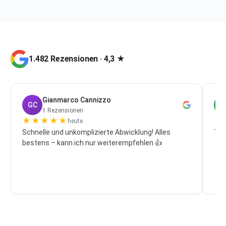
1.482 Rezensionen · 4,3 ★
Gianmarco Cannizzo
GC
P
1 Rezensionen
★
★
★
★
★
★
heute
Schnelle und unkomplizierte Abwicklung! Alles
Top
bestens – kann ich nur weiterempfehlen 👍