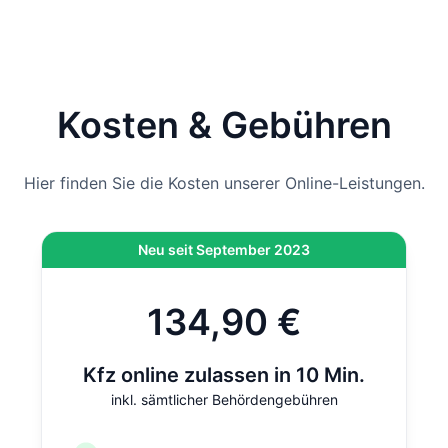
Kennzeichen spätestens am
bei Ihnen an.
Hinweis
: Wenn die Zulassung bei der Behörde vor Ort
durchgeführt wird und nicht per Online-Zulassung,
kommen vor Ort noch 12,80 € hinzu. Bei der Online-
Kosten & Gebühren
Zulassung ist diese Gebühr bereits inklusive.
Hier finden Sie die Kosten unserer Online-Leistungen.
Neu seit September 2023
134,90 €
Kfz online zulassen in 10 Min.
inkl. sämtlicher Behördengebühren