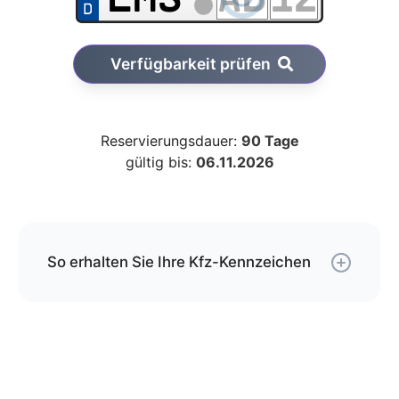
Verfügbarkeit prüfen
Reservierungsdauer:
90 Tage
gültig bis:
06.11.2026
So erhalten Sie Ihre Kfz-Kennzeichen
Über unseren Service können Sie Ihre
Wunschkombination online reservieren und erhalten
die Kfz-Schilder per Versand.
Die Schilder werden von uns gemäß der gültigen
DIN-Norm geprägt und mit DHL an die von Ihnen
angegebene Adresse versendet.
Wenn Sie jetzt bestellen, kommen Ihre Kfz-