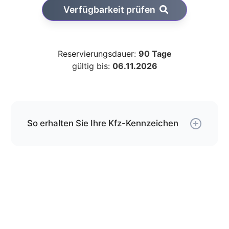
Verfügbarkeit prüfen
Reservierungsdauer:
90 Tage
gültig bis:
06.11.2026
So erhalten Sie Ihre Kfz-Kennzeichen
Über unseren Service können Sie Ihre
Wunschkombination online reservieren und erhalten
die Kfz-Schilder per Versand.
Die Schilder werden von uns gemäß der gültigen
DIN-Norm geprägt und mit DHL an die von Ihnen
angegebene Adresse versendet.
Wenn Sie jetzt bestellen, kommen Ihre Kfz-
Kennzeichen spätestens am
bei Ihnen an.