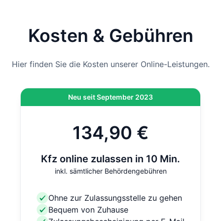
Hinweis
: Wenn die Zulassung bei der Behörde vor Ort
durchgeführt wird und nicht per Online-Zulassung,
kommen vor Ort noch 12,80 € hinzu. Bei der Online-
Kosten & Gebühren
Zulassung ist diese Gebühr bereits inklusive.
Hier finden Sie die Kosten unserer Online-Leistungen.
Neu seit September 2023
134,90 €
Kfz online zulassen in 10 Min.
inkl. sämtlicher Behördengebühren
Ohne zur Zulassungsstelle zu gehen
Bequem von Zuhause