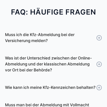
FAQ: HÄUFIGE FRAGEN
Muss ich die Kfz-Abmeldung bei der
Versicherung melden?
Die Zulassungsstelle Delitzsch meldet die
Abmeldung des Fahrzeugs automatisch bei
Was ist der Unterschied zwischen der Online-
Ihrer Versicherung. Ab diesem Tag müssen Sie
Abmeldung und der klassischen Abmeldung
dann auch keine Versicherung mehr bezahlen.
vor Ort bei der Behörde?
Sie müssen die Abmeldebescheinigung also
Sie können die Online-Abmeldung deutlich
nicht an die Versicherung schicken.
schneller von Zuhause aus erledigen. Die
Wenn Sie möchten, können Sie allerdings eine
Wie kann ich meine Kfz-Kennzeichen behalten?
Abmeldebescheinigung erhalten Sie in ca. 3
Bestätigung bei der Versicherung einholen,
Viele Fahrzeughalter möchten das
Minuten per E-Mail. Unser Online-Tool führt Sie
dass Ihr Fahrzeug nicht mehr
Wunschkennzeichen des Fahrzeugs nach einer
Schritt für Schritt durch den Prozess.
Muss man bei der Abmeldung mit Vollmacht