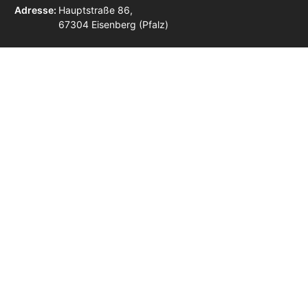
Adresse:
Hauptstraße 86,
67304 Eisenberg (Pfalz)
Zulassungsstellen in der Nähe
Zulassungsstelle Alzey
Zulassungsstelle Bad Dürkheim
Zulassungsstelle Bad Kreuznach
Zulassungsstelle Deidesheim
Zulassungsstelle Frankenthal (Pfalz)
Zulassungsstelle Grünstadt
Zulassungsstelle Haßloch
Zulassungsstelle Heßheim
Zulassungsstelle Kirchheimbolanden