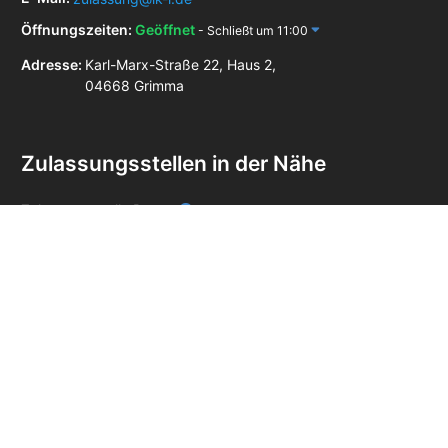
Öffnungszeiten:
Geöffnet
- Schließt um 11:00
Adresse:
Karl-Marx-Straße 22, Haus 2,
04668 Grimma
Zulassungsstellen in der Nähe
Zulassungsstelle Borna
Zulassungsstelle Mittweida
Zulassungsstelle Altenburg
Impressum
Datenschutz
AGB
Unabhängiger Online-Service – keine Behörde.
Die blackbird GmbH ist ein
privater, unabhängiger Dienstleister und steht in keiner Verbindung zu einer
Zulassungsstelle, einem Straßenverkehrsamt oder einer anderen staatlichen Stelle.
Für unseren Service berechnen wir eine Servicegebühr zusätzlich zu den