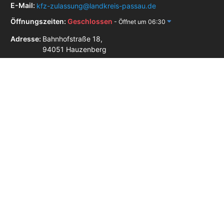
E-Mail:
kfz-zulassung@landkreis-passau.de
Öffnungszeiten:
Geschlossen
- Öffnet um 06:30
Adresse:
Bahnhofstraße 18,
94051 Hauzenberg
Zulassungsstellen in der Nähe
Zulassungsstelle Freyung
Zulassungsstelle Grafenau
Zulassungsstelle Passau
Zulassungsstelle Salzweg
Zulassungsstelle Wegscheid
Impressum
Datenschutz
AGB