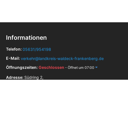
Informationen
Telefon:
05631/954198
E-Mail:
verkehr@landkreis-waldeck-frankenberg.de
Öffnungszeiten:
Geschlossen
- Öffnet um 07:00
Adresse:
Südring 2,
34497 Korbach
Zulassungsstellen in der Nähe
Straßenverkehrsamt Brilon