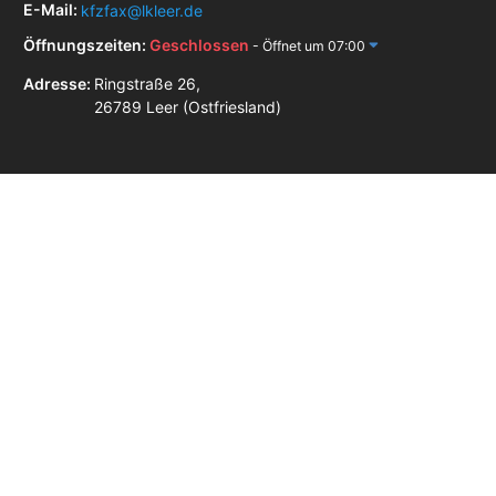
E-Mail:
kfzfax@lkleer.de
Öffnungszeiten:
Geschlossen
- Öffnet um 07:00
Adresse:
Ringstraße 26,
26789 Leer (Ostfriesland)
Zulassungsstellen in der Nähe
Zulassungsstelle Aurich
Zulassungsstelle Emden
Zulassungsstelle Aschendorf (Papenburg)
Impressum
Datenschutz
AGB
Unabhängiger Online-Service – keine Behörde.
Die blackbird GmbH ist ein
privater, unabhängiger Dienstleister und steht in keiner Verbindung zu einer
Zulassungsstelle, einem Straßenverkehrsamt oder einer anderen staatlichen Stelle.