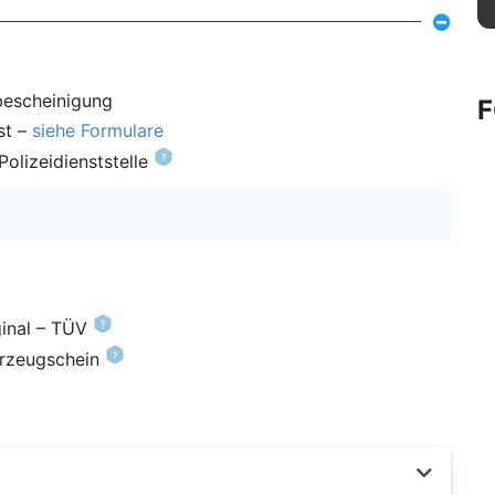
bescheinigung
st –
siehe Formulare
olizeidienststelle
inal – TÜV
hrzeugschein