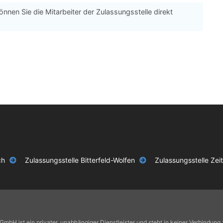
önnen Sie die Mitarbeiter der Zulassungsstelle direkt
ch
Zulassungsstelle Bitterfeld-Wolfen
Zulassungsstelle Zei
GmbH ist ein privater, unabhängiger Dienstleister und steht in keiner Verbindun